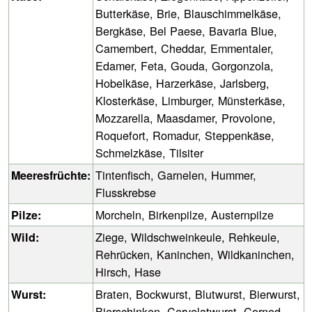
Butterkäse, Brie, Blauschimmelkäse,
Bergkäse, Bel Paese, Bavaria Blue,
Camembert, Cheddar, Emmentaler,
Edamer, Feta, Gouda, Gorgonzola,
Hobelkäse, Harzerkäse, Jarlsberg,
Klosterkäse, Limburger, Münsterkäse,
Mozzarella, Maasdamer, Provolone,
Roquefort, Romadur, Steppenkäse,
Schmelzkäse, Tilsiter
Tintenfisch, Garnelen, Hummer,
Meeresfrüchte:
Flusskrebse
Morcheln, Birkenpilze, Austernpilze
Pilze:
Ziege, Wildschweinkeule, Rehkeule,
Wild:
Rehrücken, Kaninchen, Wildkaninchen,
Hirsch, Hase
Braten, Bockwurst, Blutwurst, Bierwurst,
Wurst:
Bierschinken, Cervelatwurst, Corned