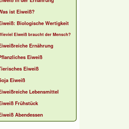
Eiweiß in der Ernährung
Was ist Eiweiß?
Eiweiß: Biologische Wertigkeit
Wieviel Eiweiß braucht der Mensch?
Eiweißreiche Ernährung
Pflanzliches Eiweiß
Tierisches Eiweiß
Soja Eiweiß
Eiweißreiche Lebensmittel
Eiweiß Frühstück
Eiweiß Abendessen