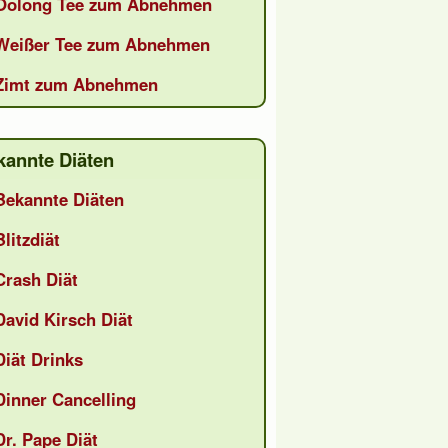
Oolong Tee zum Abnehmen
Weißer Tee zum Abnehmen
Zimt zum Abnehmen
kannte Diäten
Bekannte Diäten
Blitzdiät
Crash Diät
David Kirsch Diät
Diät Drinks
Dinner Cancelling
Dr. Pape Diät